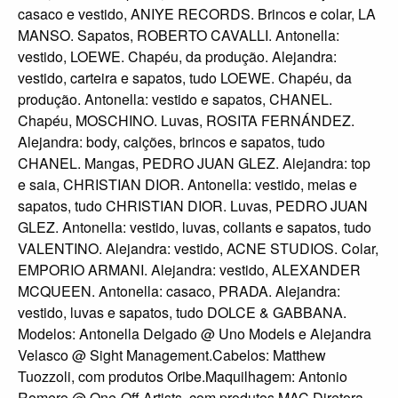
casaco e vestido, ANIYE RECORDS. Brincos e colar, LA
MANSO. Sapatos, ROBERTO CAVALLI. Antonella:
vestido, LOEWE. Chapéu, da produção. Alejandra:
vestido, carteira e sapatos, tudo LOEWE. Chapéu, da
produção. Antonella: vestido e sapatos, CHANEL.
Chapéu, MOSCHINO. Luvas, ROSITA FERNÁNDEZ.
Alejandra: body, calções, brincos e sapatos, tudo
CHANEL. Mangas, PEDRO JUAN GLEZ. Alejandra: top
e saia, CHRISTIAN DIOR. Antonella: vestido, meias e
sapatos, tudo CHRISTIAN DIOR. Luvas, PEDRO JUAN
GLEZ. Antonella: vestido, luvas, collants e sapatos, tudo
VALENTINO. Alejandra: vestido, ACNE STUDIOS. Colar,
EMPORIO ARMANI. Alejandra: vestido, ALEXANDER
MCQUEEN. Antonella: casaco, PRADA. Alejandra:
vestido, luvas e sapatos, tudo DOLCE & GABBANA.
Modelos: Antonella Delgado @ Uno Models e Alejandra
Velasco @ Sight Management.Cabelos: Matthew
Tuozzoli, com produtos Oribe.Maquilhagem: Antonio
Romero @ One-Off Artists, com produtos MAC.Diretora