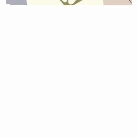
OPINIÃO
PALAVRA DA VOGUE
O que lhe reservam os astros para a
semana de 29 a 5 de dezembro
29 Nov 2022