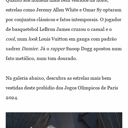
Quanto aos homens mais bem vestidos da noite,
estrelas como Jeremy Allen White e Omar Sy optaram
por conjuntos clássicos e fatos intemporais. O jogador
de basquetebol LeBron James cruzou o casual e o
cool
, num
look
Louis Vuitton em ganga com padrão
xadrez
Damier
. Já o
rapper
Snoop Dogg apostou num
fato metálico, num tom dourado.
Na galeria abaixo, descubra as estrelas mais bem
vestidas deste prelúdio dos Jogos Olímpicos de Paris
2024.