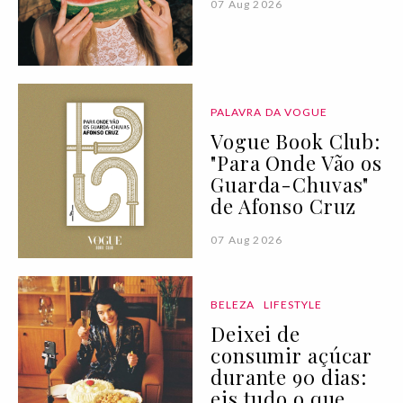
07 Aug 2026
PALAVRA DA VOGUE
Vogue Book Club:
"Para Onde Vão os
Guarda-Chuvas"
de Afonso Cruz
07 Aug 2026
BELEZA
LIFESTYLE
Deixei de
consumir açúcar
durante 90 dias:
eis tudo o que