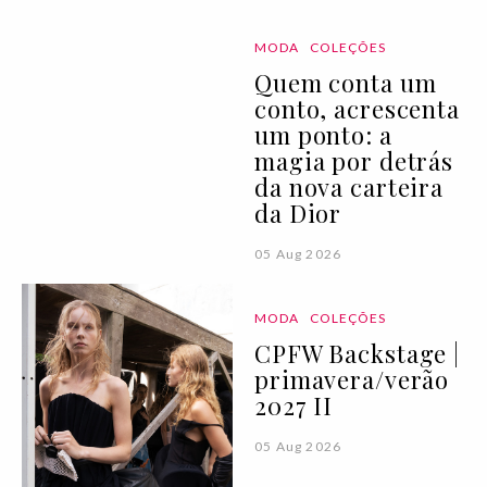
MODA
COLEÇÕES
Quem conta um
conto, acrescenta
um ponto: a
magia por detrás
da nova carteira
da Dior
05 Aug 2026
MODA
COLEÇÕES
CPFW Backstage |
primavera/verão
2027 II
05 Aug 2026