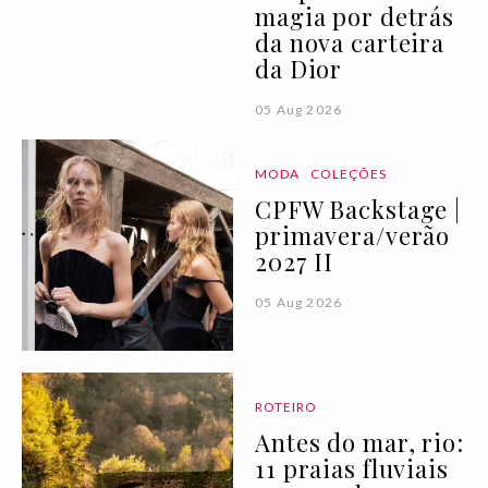
magia por detrás
da nova carteira
da Dior
05 Aug 2026
MODA
COLEÇÕES
CPFW Backstage |
primavera/verão
2027 II
05 Aug 2026
ROTEIRO
Antes do mar, rio:
11 praias fluviais