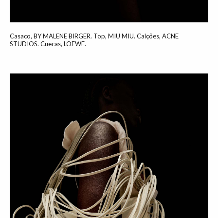
Casaco, BY MALENE BIRGER. Top, MIU MIU. Calções, ACNE
STUDIOS. Cuecas, LOEWE.