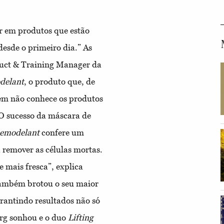
ar em produtos que estão
desde o primeiro dia.” As
uct & Training Manager da
delant
, o produto que, de
em não conhece os produtos
 O sucesso da máscara de
Remodelant
confere um
 remover as células mortas.
 mais fresca”, explica
 também brotou o seu maior
garantindo resultados não só
rg sonhou e o duo
Lifting