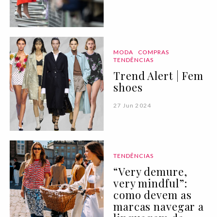
MODA
COMPRAS
TENDÊNCIAS
Trend Alert | Fem
shoes
27 Jun 2024
TENDÊNCIAS
“Very demure,
very mindful”:
como devem as
marcas navegar a