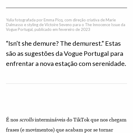
Yulia fotografada por Emma Picq, com direção criativa de Marie
Dalmasso e styling de Victoire Seveno para o The Innocence Issue da
Vogue Portugal, publicado em fevereiro de 2023
“Isn’t she demure? The demurest.” Estas
são as sugestões da Vogue Portugal para
enfrentar a nova estação com serenidade.
É nos
scrolls
intermináveis do TikTok que nos chegam
frases (e movimentos) que acabam por se tornar