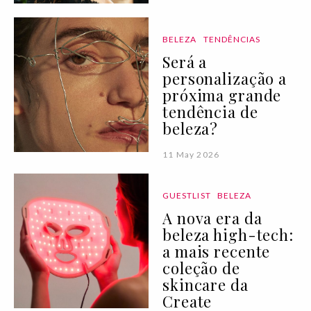
BELEZA
TENDÊNCIAS
Será a
personalização a
próxima grande
tendência de
beleza?
11 May 2026
GUESTLIST
BELEZA
A nova era da
beleza high-tech:
a mais recente
coleção de
skincare da
Create