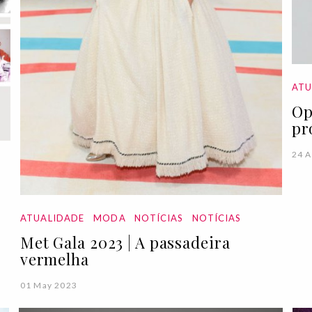
ATU
Op
pr
24 A
ATUALIDADE
MODA
NOTÍCIAS
NOTÍCIAS
Met Gala 2023 | A passadeira
vermelha
01 May 2023