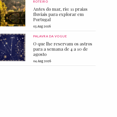
ROTEIRO
Antes do mar, rio: 11 praias
fluviais para explorar em
Portugal
05 Aug 2026
PALAVRA DA VOGUE
O que lhe reservam os astros
para a semana de 4 a 10 de
agosto
04 Aug 2026
14.000, GRAFF.
Anel em ouro amar