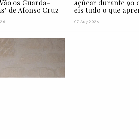
Vão os Guarda-
açúcar durante 90 d
s" de Afonso Cruz
eis tudo o que apre
026
07 Aug 2026
Na Ale