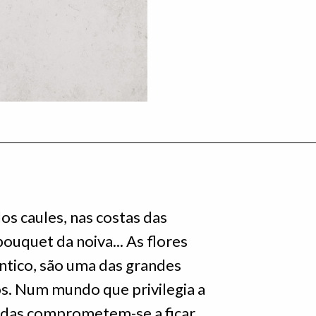
s caules, nas costas das
 bouquet da noiva... As flores
̂ntico, são uma das grandes
s. Num mundo que privilegia a
tadas comprometem-se a ficar