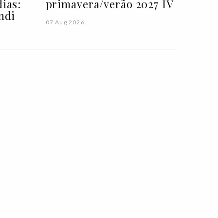
ias:
primavera/verão 2027 IV
ndi
07 Aug 2026
ENTREVISTAS
xander McQueen,