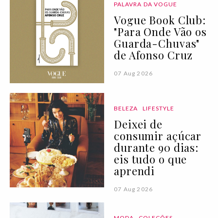
PALAVRA DA VOGUE
Vogue Book Club:
"Para Onde Vão os
Guarda-Chuvas"
de Afonso Cruz
07 Aug 2026
BELEZA
LIFESTYLE
Deixei de
consumir açúcar
durante 90 dias:
eis tudo o que
aprendi
07 Aug 2026
MODA
COLEÇÕES