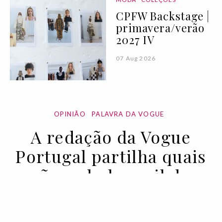
CPFW Backstage |
primavera/verão
2027 IV
07 Aug 2026
OPINIÃO
PALAVRA DA VOGUE
A redação da Vogue
Portugal partilha quais
são os holy grail da
beauty shelf
07 DEC 2020