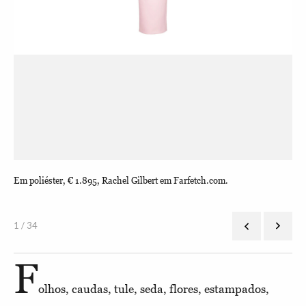
Em poliéster, € 1.895, Rachel Gilbert em Farfetch.com.
Em 
1 / 34
F
olhos, caudas, tule, seda, flores, estampados,