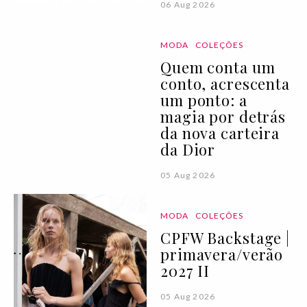
06 Aug 2026
MODA
COLEÇÕES
Quem conta um
conto, acrescenta
um ponto: a
magia por detrás
da nova carteira
da Dior
05 Aug 2026
MODA
COLEÇÕES
CPFW Backstage |
primavera/verão
2027 II
05 Aug 2026