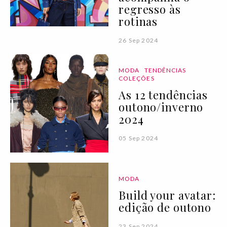
regresso às
rotinas
26 Sep 2024
MODA
TENDÊNCIAS
COLEÇÕES
As 12 tendências
outono/inverno
2024
05 Sep 2024
MODA
Build your avatar:
edição de outono
23 Sep 2024