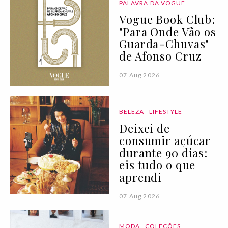
PALAVRA DA VOGUE
Vogue Book Club:
"Para Onde Vão os
Guarda-Chuvas"
de Afonso Cruz
07 Aug 2026
BELEZA
LIFESTYLE
Deixei de
consumir açúcar
durante 90 dias:
eis tudo o que
aprendi
07 Aug 2026
MODA
COLEÇÕES