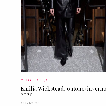
MODA
COLEÇÕES
Emilia Wickstead: outono/invern
2020
17 Feb 2020