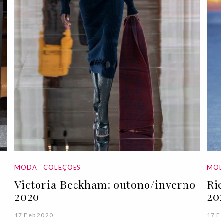
MODA
COLEÇÕES
MO
o
Victoria Beckham: outono/inverno
Ri
2020
20
17 Feb 2020
17 F