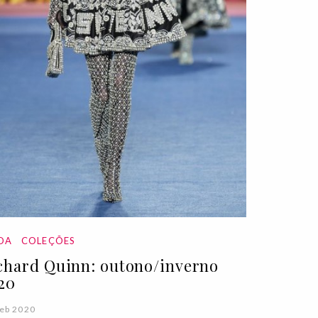
DA
COLEÇÕES
chard Quinn: outono/inverno
20
eb 2020