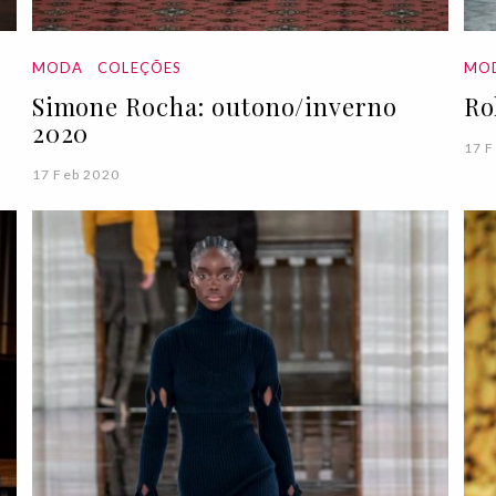
MODA
COLEÇÕES
MO
Simone Rocha: outono/inverno
Ro
2020
17 F
17 Feb 2020