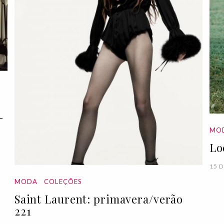
-
MO
Lo
15 D
MODA
COLEÇÕES
Saint Laurent: primavera/verão
221