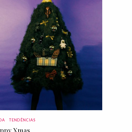
DA
TENDÊNCIAS
ppy Xmas