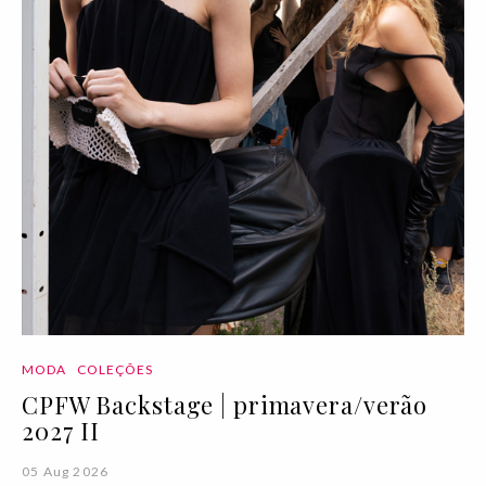
MODA
COLEÇÕES
CPFW Backstage | primavera/verão
2027 II
05 Aug 2026