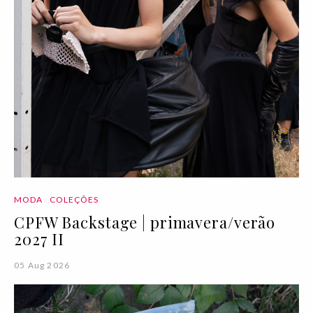
MODA
COLEÇÕES
CPFW Backstage | primavera/verão
2027 II
05 Aug 2026