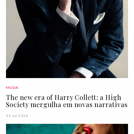
MODA
The new era of Harry Collett: a High
Society mergulha em novas narrativas
01 Jul 2026