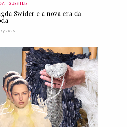
DA
GUESTLIST
gda Swider e a nova era da
oda
May 2026