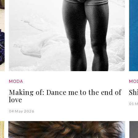
MODA
MO
Making of: Dance me to the end of
Sh
love
01 
04 May 2026