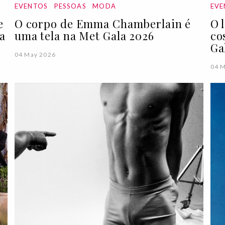
EVENTOS
PESSOAS
MODA
EVE
e
O corpo de Emma Chamberlain é
O 
a
uma tela na Met Gala 2026
co
Ga
04 May 2026
04 