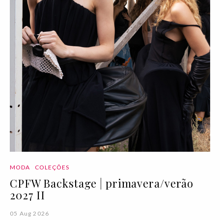
MODA
COLEÇÕES
CPFW Backstage | primavera/verão
2027 II
05 Aug 2026