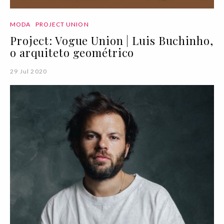
MODA
PROJECT UNION
Project: Vogue Union | Luis Buchinho,
o arquiteto geométrico
29 Jul 2020