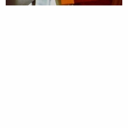
MODA
COMPRAS
Aula de geometria: este
outono/inverno as formas
geométricas querem-se em
acessórios
21 Sep 2020