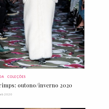
DA
COLEÇÕES
rimps: outono/inverno 2020
eb 2020