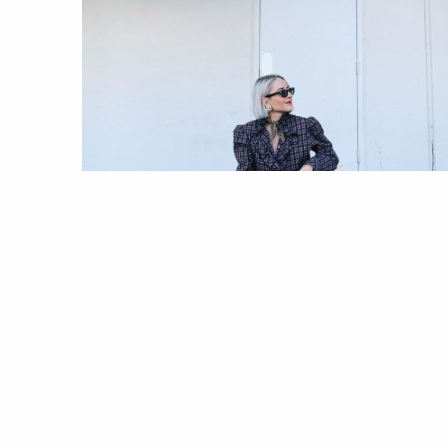
MODA
TENDÊNCIAS
Thrift soulmates