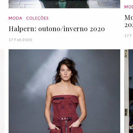
MO
Mo
MODA
COLEÇÕES
20
Halpern: outono/inverno 2020
17 F
17 Feb 2020