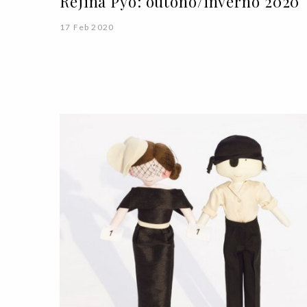
Rejina Pyo: outono/inverno 2020
17 Feb 2020