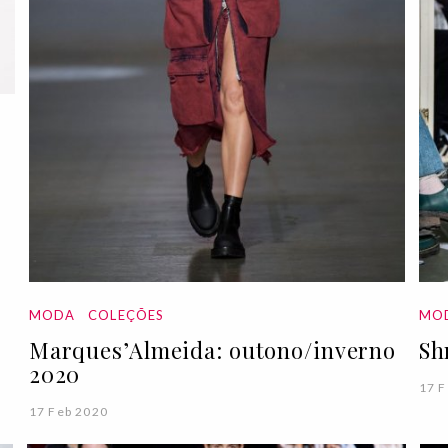
MODA
COLEÇÕES
MO
Marques’Almeida: outono/inverno
Sh
2020
17 F
17 Feb 2020