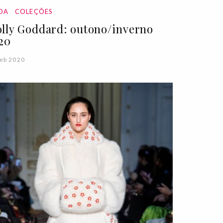
DA
COLEÇÕES
lly Goddard: outono/inverno
20
eb 2020