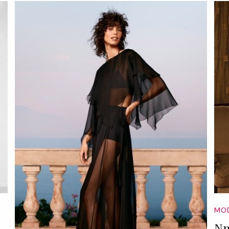
MO
Nn