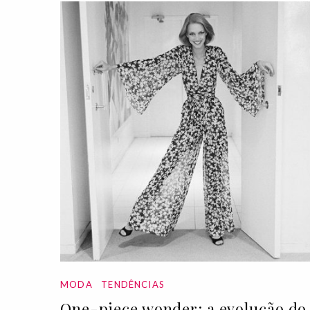
MODA
TENDÊNCIAS
One-piece wonder: a evolução do