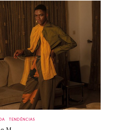
DA
TENDÊNCIAS
e M