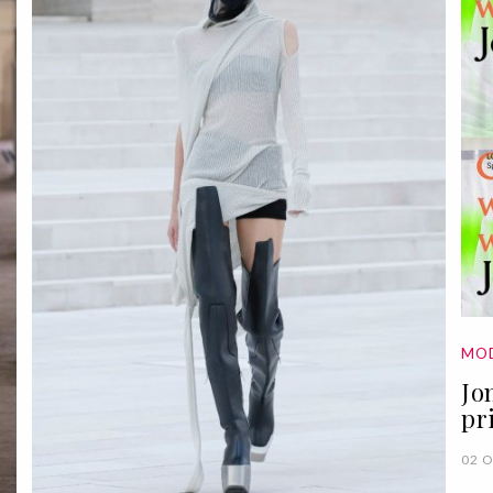
MO
Jo
pr
02 O