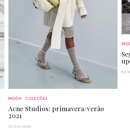
MO
Se
up
01 O
MODA
COLEÇÕES
Acne Studios: primavera/verão
2021
01 Oct 2020