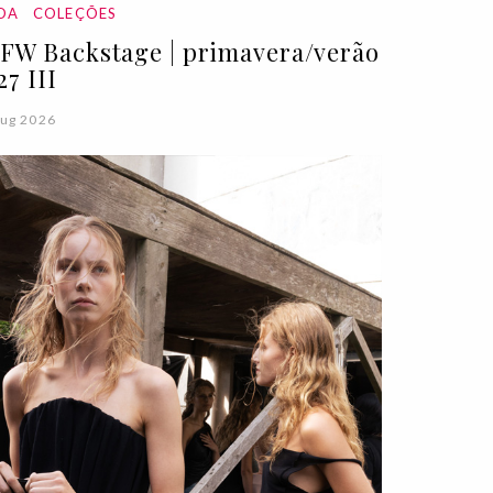
DA
COLEÇÕES
FW Backstage | primavera/verão
27 III
ug 2026