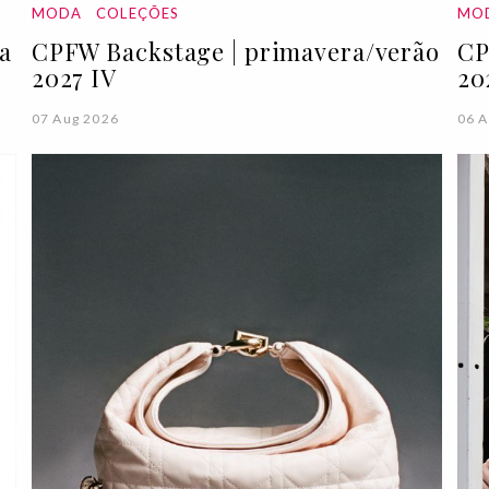
MODA
COLEÇÕES
MO
da
CPFW Backstage | primavera/verão
CP
2027 IV
20
07 Aug 2026
06 A