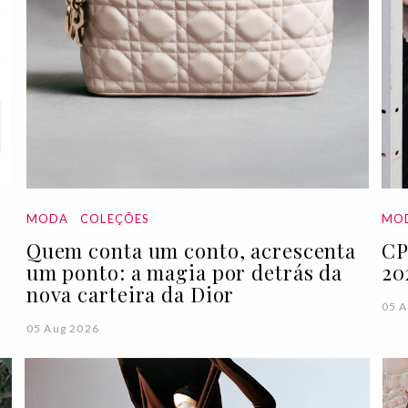
MODA
COLEÇÕES
MO
Quem conta um conto, acrescenta
CP
um ponto: a magia por detrás da
20
nova carteira da Dior
05 A
05 Aug 2026