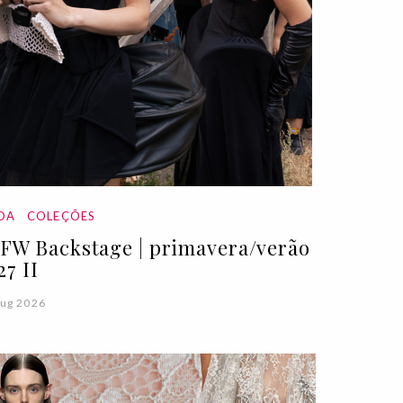
DA
COLEÇÕES
FW Backstage | primavera/verão
27 II
ug 2026