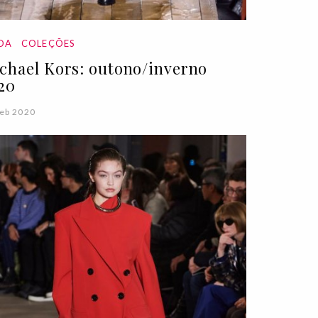
DA
COLEÇÕES
chael Kors: outono/inverno
20
eb 2020