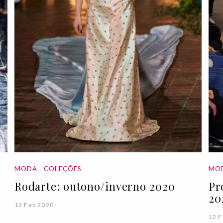
MODA
COLEÇÕES
MO
Rodarte: outono/inverno 2020
Pr
20
12 Feb 2020
12 F