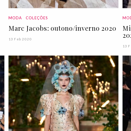
MODA
COLEÇÕES
MO
Marc Jacobs: outono/inverno 2020
Mi
20
13 Feb 2020
13 F