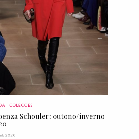
DA
COLEÇÕES
oenza Schouler: outono/inverno
20
eb 2020