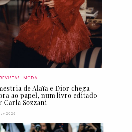
REVISTAS
MODA
mestria de Alaïa e Dior chega
ora ao papel, num livro editado
r Carla Sozzani
May 2026