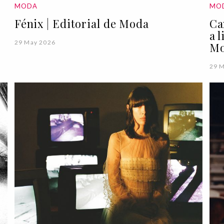
MODA
MO
Fénix | Editorial de Moda
Ca
a 
29 May 2026
M
29 