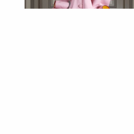
MODA
COLEÇÕES
Viktor & Rolf: Alta-Costura
outono/inverno 2020