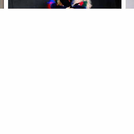
MO
Di
20