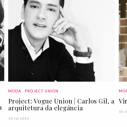
MODA
PROJECT UNION
MO
Project: Vogue Union | Carlos Gil, a
Vi
a
arquitetura da elegância
10 J
14 Jul 2020