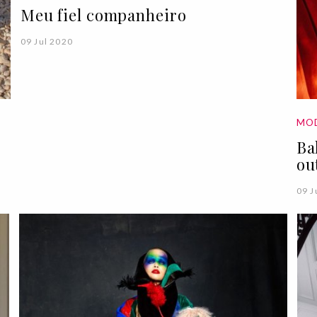
Meu fiel companheiro
09 Jul 2020
MO
Ba
ou
09 J