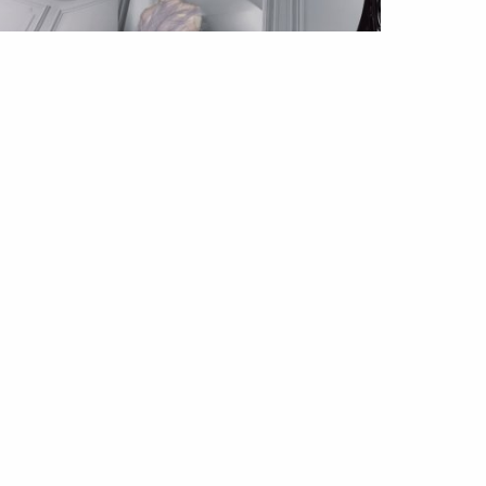
DA
COLEÇÕES
or: Alta-Costura outono/inverno
20