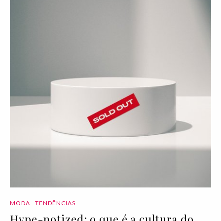
MODA
TENDÊNCIAS
Hype-notized: o que é a cultura do