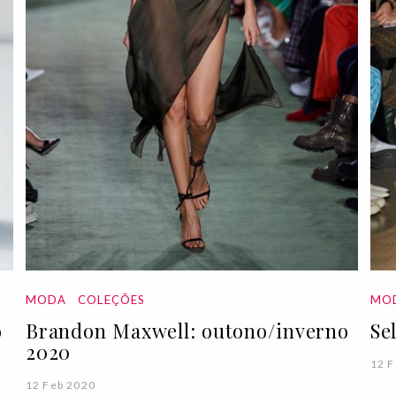
MODA
COLEÇÕES
MO
o
Brandon Maxwell: outono/inverno
Se
2020
12 F
12 Feb 2020