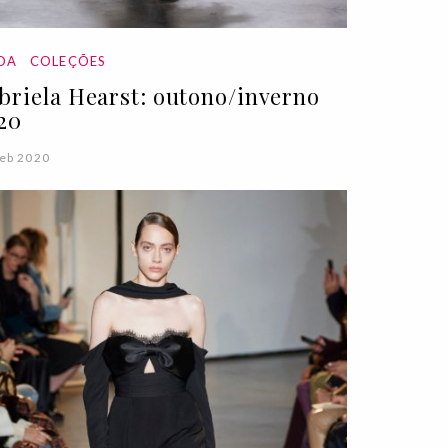
DA
COLEÇÕES
briela Hearst: outono/inverno
20
eb 2020