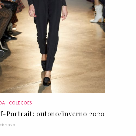
DA
COLEÇÕES
lf-Portrait: outono/inverno 2020
eb 2020