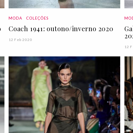
MODA
COLEÇÕES
MO
o
Coach 1941: outono/inverno 2020
Ga
20
12 Feb 2020
12 F