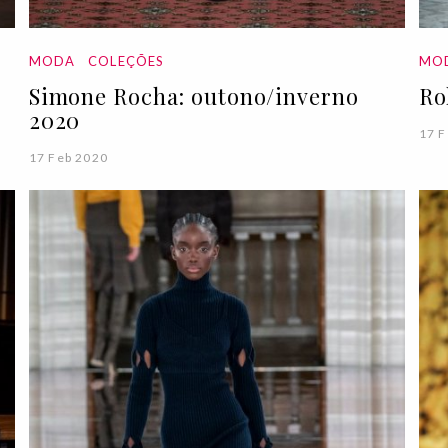
MODA
COLEÇÕES
MO
Simone Rocha: outono/inverno
Ro
2020
17 F
17 Feb 2020