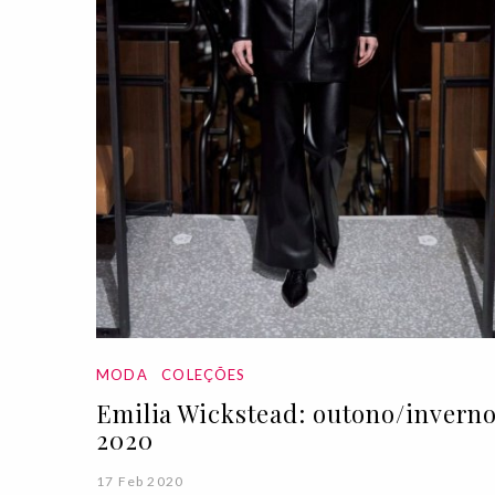
MODA
COLEÇÕES
Emilia Wickstead: outono/invern
2020
17 Feb 2020