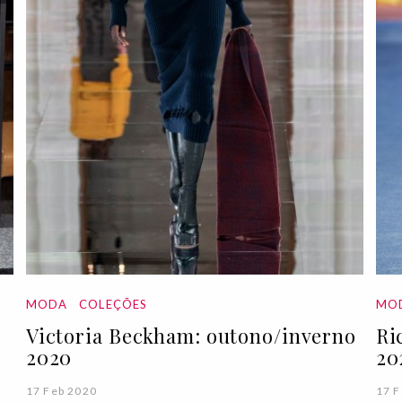
MODA
COLEÇÕES
MO
o
Victoria Beckham: outono/inverno
Ri
2020
20
17 Feb 2020
17 F