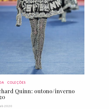
DA
COLEÇÕES
chard Quinn: outono/inverno
20
eb 2020