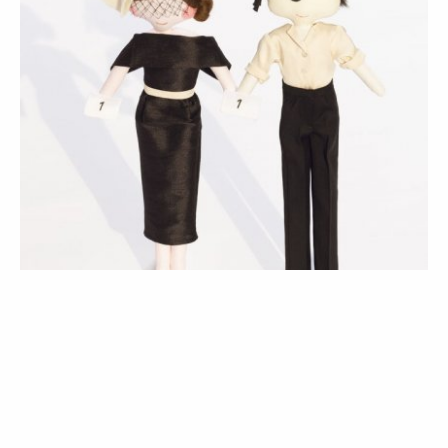
MODA
NOTÍCIAS
Maria e Pedro, os bonecos solidários
vestem Diogo Miranda