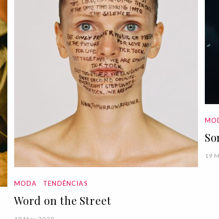
MO
So
19 
MODA
TENDÊNCIAS
Word on the Street
19 May 2020