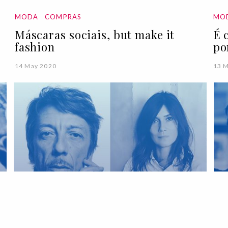
MODA
COMPRAS
MO
Máscaras sociais, but make it
É 
fashion
po
14 May 2020
13 