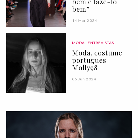
bem e fazê-lo
bem”
14 Mar 2024
MODA
ENTREVISTAS
Moda, costume
português |
Molly98
06 Jun 2024