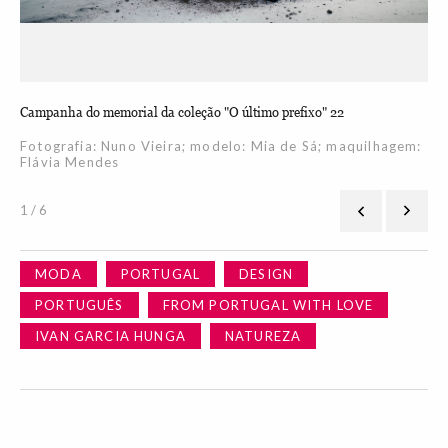
Campanha do memorial da coleção "O último prefixo" 22
Hea
Fotografia: Nuno Vieira; modelo: Mia de Sá; maquilhagem:
Fo
Flávia Mendes
ma
1 / 6
MODA
PORTUGAL
DESIGN
PORTUGUÊS
FROM PORTUGAL WITH LOVE
IVAN GARCIA HUNGA
NATUREZA