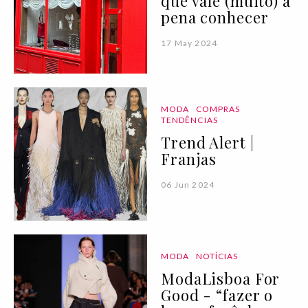
que vale (muito) a
pena conhecer
17 May 2024
MODA
COMPRAS
TENDÊNCIAS
Trend Alert |
Franjas
06 Jun 2024
MODA
NOTÍCIAS
ModaLisboa For
Good - “fazer o