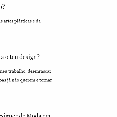
o?
 artes plásticas e da
a o teu design?
 meu trabalho, desenrascar
oas já não querem e tornar
designer de Moda em