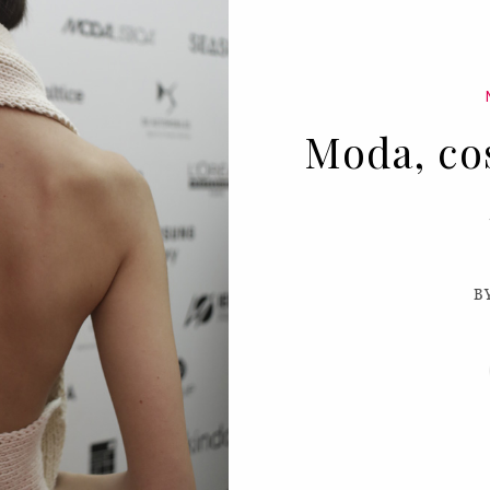
Moda, co
B