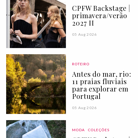
CPFW Backstage |
primavera/verão
2027 II
05 Aug 2026
ROTEIRO
Antes do mar, rio:
11 praias fluviais
para explorar em
Portugal
05 Aug 2026
MODA
COLEÇÕES