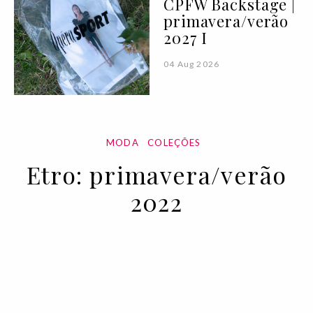
CPFW Backstage |
primavera/verão
2027 I
04 Aug 2026
MODA
COLEÇÕES
Etro: primavera/verão
2022
27 SEP 2021
BY VOGUE PORTUGAL