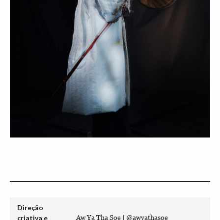
Direção
criativa e
Aw Ya Tha Soe | @awyathasoe_