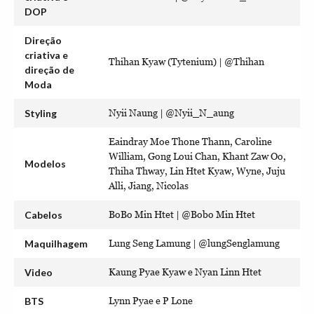
DOP
Direção
criativa e
Thihan Kyaw (Tytenium) | @Thihan
direção de
Moda
Styling
Nyii Naung | @Nyii_N_aung
Eaindray Moe Thone Thann, Caroline
William, Gong Loui Chan, Khant Zaw Oo,
Modelos
Thiha Thway, Lin Htet Kyaw, Wyne, Juju
Alli, Jiang, Nicolas
Cabelos
BoBo Min Htet | @Bobo Min Htet
Maquilhagem
Lung Seng Lamung | @lungSenglamung
Video
Kaung Pyae Kyaw e Nyan Linn Htet
BTS
Lynn Pyae e P Lone