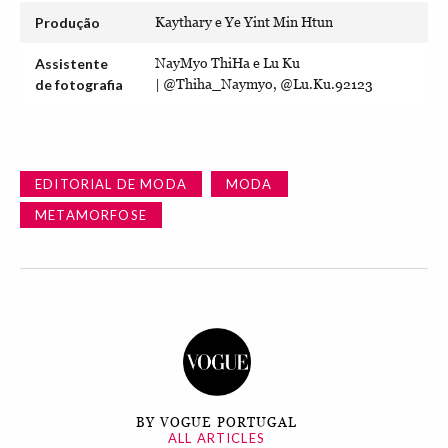
Produção
Kaythary e Ye Yint Min Htun
Assistente
NayMyo ThiHa e Lu Ku
de fotografia
| @Thiha_Naymyo, @Lu.Ku.92123
EDITORIAL DE MODA
MODA
METAMORFOSE
BY VOGUE PORTUGAL
ALL ARTICLES