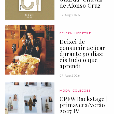
de Afonso Cruz
07 Aug 2026
BELEZA
LIFESTYLE
Deixei de
consumir açúcar
durante 90 dias:
eis tudo o que
aprendi
07 Aug 2026
MODA
COLEÇÕES
CPFW Backstage |
primavera/verão
2027 IV