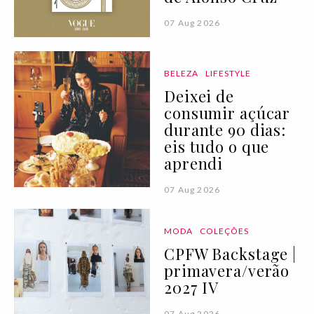
07 Aug 2026
BELEZA
LIFESTYLE
Deixei de
consumir açúcar
durante 90 dias:
eis tudo o que
aprendi
07 Aug 2026
MODA
COLEÇÕES
CPFW Backstage |
primavera/verão
2027 IV
07 Aug 2026