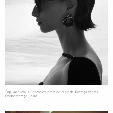
Top, Jacquemus. Brincos em prata de lei e pele, Bottega Veneta.
Óculos vintage, Celine.