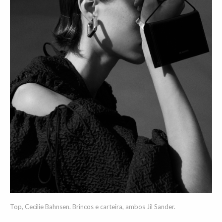
Top, Cecilie Bahnsen. Brincos e carteira, ambos Jil Sander.