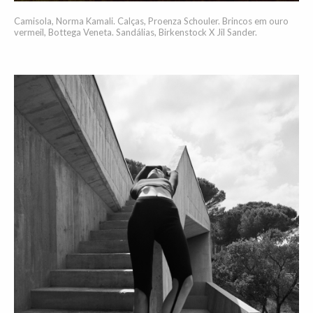
Camisola, Norma Kamali. Calças, Proenza Schouler. Brincos em ouro
vermeil, Bottega Veneta. Sandálias, Birkenstock X Jil Sander.