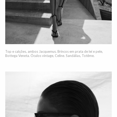
Top e calções, ambos Jacquemus. Brincos em prata de lei e pele,
Bottega Veneta. Óculos vintage, Celine. Sandálias, Totême.