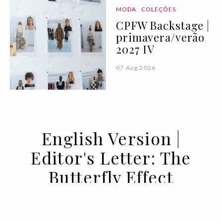
MODA
COLEÇÕES
CPFW Backstage |
primavera/verão
2027 IV
07 Aug 2026
English Version |
Editor's Letter: The
Butterfly Effect
10 OCT 2022
BY SOFIA LUCAS