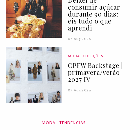
Deixei de
consumir açúcar
durante 90 dias:
eis tudo o que
aprendi
07 Aug 2026
MODA
COLEÇÕES
CPFW Backstage |
primavera/verão
2027 IV
07 Aug 2026
MODA
TENDÊNCIAS