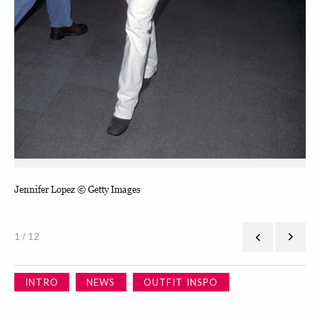
Jennifer Lopez © Getty Images
Ros
1 / 12
INTRO
NEWS
OUTFIT INSPO