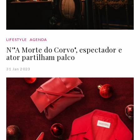
LIFESTYLE
AGENDA
N'"A Morte do Corvo", espectador e
ator partilham palco
31 Jan 2023