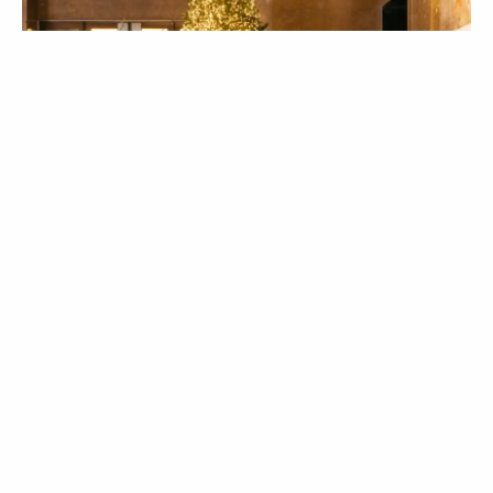
LIFESTYLE
AGENDA
KINDA com vista para a Avenida da
Liberdade
21 Dec 2022