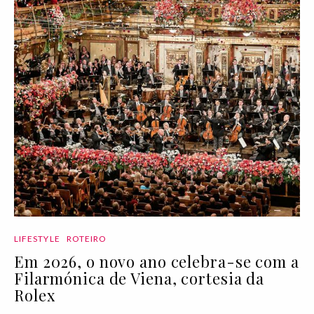
LIFESTYLE
ROTEIRO
Em 2026, o novo ano celebra-se com a
Filarmónica de Viena, cortesia da
Rolex