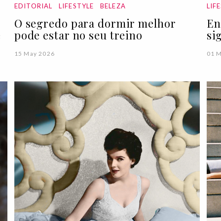
EDITORIAL
LIFESTYLE
BELEZA
LIF
O segredo para dormir melhor
En
e
pode estar no seu treino
si
15 May 2026
01 