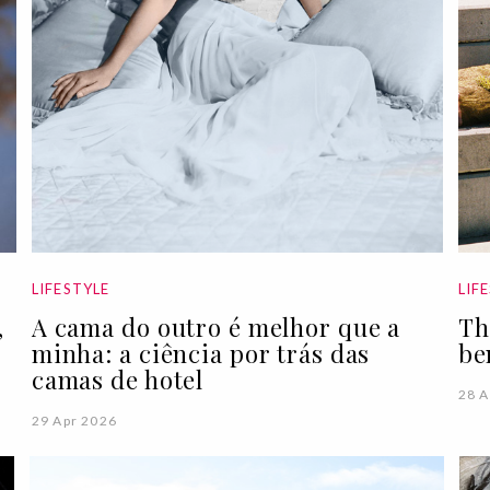
LIFESTYLE
LIF
,
A cama do outro é melhor que a
Th
minha: a ciência por trás das
be
camas de hotel
28 A
29 Apr 2026