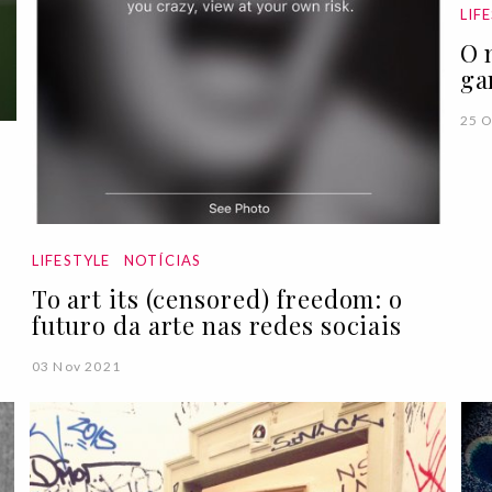
LIF
O 
ga
25 O
LIFESTYLE
NOTÍCIAS
To art its (censored) freedom: o
futuro da arte nas redes sociais
03 Nov 2021