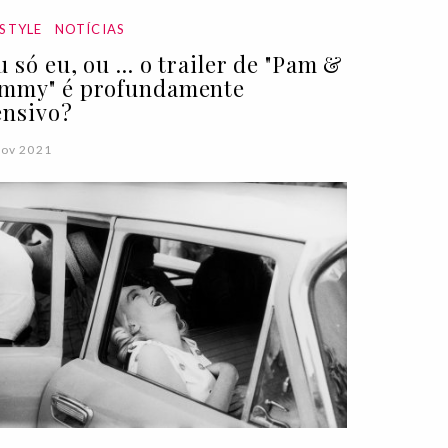
ESTYLE
NOTÍCIAS
u só eu, ou ... o trailer de "Pam &
mmy" é profundamente
ensivo?
Nov 2021