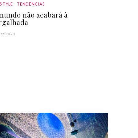
ESTYLE
TENDÊNCIAS
mundo não acabará à
rgalhada
ct 2021