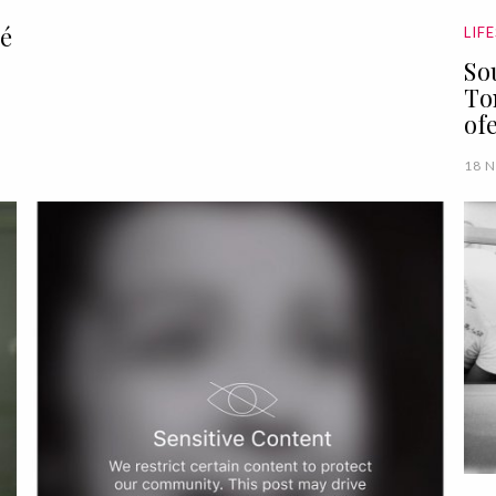
 é
LIF
So
To
of
18 