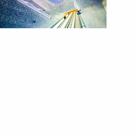
ESTYLE
ROTEIRO
glish Version | What to see, do,
ad: Underground issue
Oct 2021