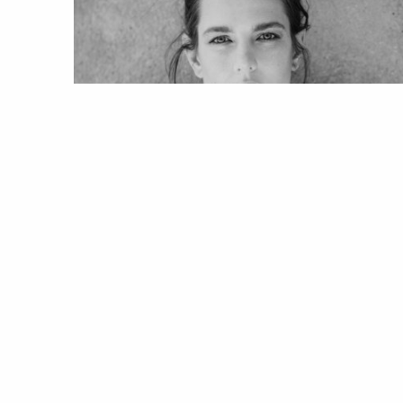
LIFESTYLE
NOTÍCIAS
As escolhas literárias de Charlotte
Casiraghi
18 Oct 2021