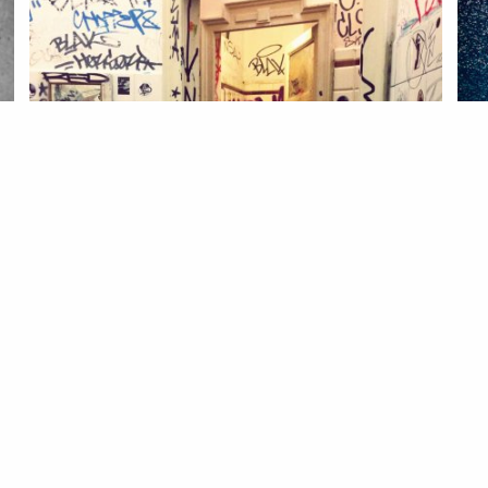
LIF
En
re
07 